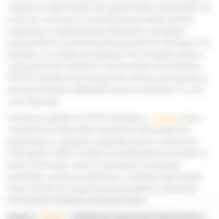
noastre au fost însoțite de suport tehnic specializat, de
instruire continuă și consultanță de înaltă calitate,
asigurând o implementare eficientă și atingerea
parametrilor de performanță așteptați de managerii de
șantiere. În calitate de parteneri de încredere pentru
companiile din domeniul construcțiilor din România,
SITECH România își propune să continue să inoveze și
să aducă valoare adăugată tuturor proiectelor în care
sunt implicați.
Partenerul global al SITECH România,
Trimble
, este o
companie de referință în domeniul tehnologiei de
poziționare și soluțiilor integrate pentru construcții.
Înființată în 1978, Trimble își desfășoară activitatea în
peste 150 de țări, oferind tehnologii de ghidare
automată, control al mașinilor și software specializat,
toate menite să crească productivitatea și eficiența,
promovând totodată sustenabilitatea.
Despre
Trimble
– Divizia de Construcții Industriale și