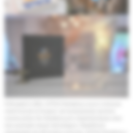
Înființată în 2014, SITECH România a avut o misiune
clară încă de la început: să revoluționeze sectorul
construcțiilor din România prin implementarea celor
mai avansate soluții tehnologice. Redefinind
standardele de eficiență și precizie, SITECH România a