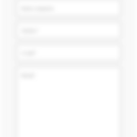
Nume companie
Telefon*
E-mail*
Mesaj*