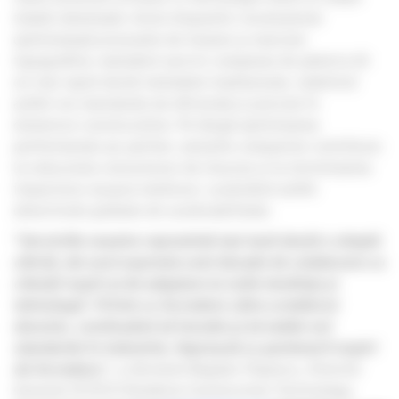
totală robotizată. Acest dispozitiv revoluționar
optimizează procesele de trasare și marcare
topografică, realizând sarcini complexe de până la 10
ori mai rapid decât metodele tradiționale, stabilind
astfel noi standarde de eficiență și precizie în
domeniul construcțiilor. Pe lângă optimizarea
performanței pe șantier, soluțiile companiei contribuie
la reducerea consumului de resurse și la minimizarea
impactului asupra mediului, susținând astfel
obiectivele globale de sustenabilitate.
“
Serviciile noastre reprezintă mai mult decât o simplă
ofertă, ele sunt expresia unei decade de colaborare cu
clienții noștri și de adaptare la noile tendințe și
tehnologii.
Privim cu încredere către următorul
deceniu, continuând să inovăm și să setăm noi
standarde în industrie, împreună cu partenerii noștri
de încredere.
”,
a declarat Bogdan Popescu, Director
General SITECH România Construction Technology.