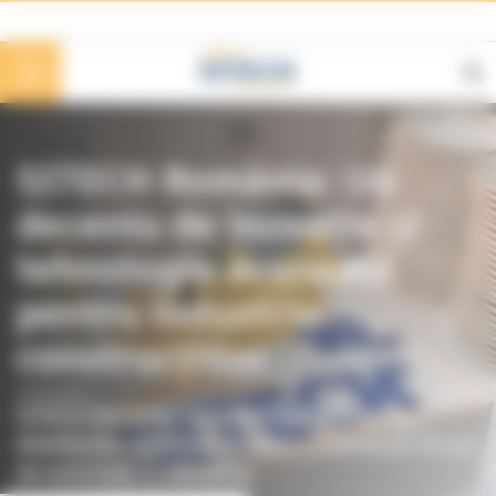
Panoul de gestionare a panourilor cookie
SITECH România: Un
deceniu de inovație și
tehnologie avansată
pentru industria
construcțiilor
SITECH România Construction Technology,
distribuitor autorizat Trimble, a aniversat 10 ani
de activitate în România.