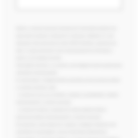
Datele cu caracter personal colectate prin intermediul website-ului
www.sitech-romania.ro (denumit în continuare „Website-ul") sunt
destinate să fie prelucrate de către SITECH România, operatorul de
date, în scopul prelucrării cererii dumneavoastră de informații și
pentru a vă cunoaște mai bine.
Informațiile marcate cu un asterisc sunt obligatorii pentru gestionarea
solicitărilor dumneavoastră.
În conformitate cu Reglementările aplicabile privind protecția datelor
cu caracter personal, aveți:
- un drept de acces (și) rectificare, ștergere și portabilitate a datelor
dumneavoastră cu caracter personal;
- un drept de limitare și opoziție din motive legitime față de
prelucrarea datelor dumneavoastră cu caracter personal;
De asemenea, aveți dreptul de a depune o plângere împotriva unei
autorități de supraveghere, precum Autoritatea Națională de