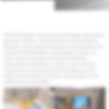
SITECH România Construction Technology, distribuitor
autorizat Trimble, a aniversat 10 ani de activitate în
România. Acest moment important a fost sărbătorit de
echipa SITECH România și de partenerii săi într-un
cadru inedit la Creative Hub Voice & Visibility,
studiourile Andreei Marin, ocazie cu care misiunea
companiei de a furniza soluții tehnologice de vârf
pentru transformarea industriei construcțiilor a fost
reafirmată și consolidată.