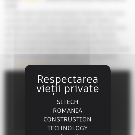
Civile
Trimble oferă soluții tehnologice inovatoare, inclusiv
sisteme GPS, lasere de construcții, stații totale și
software dedicat, toate integrate într-un flux de lucru
eficient, de la proiectare până la execuție. Aceste
soluții contribuie la îmbunătățirea semnificativă a
productivității pe întreg ciclul de viață al construcțiilor.
Mai multe detalii despre Trimble sunt disponibile
pe
www.trimble.com
.
SITECH
ROMANIA
CONSTRUSTION
TECHNOLOGY