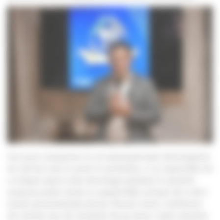
Succesul companiei nu se datorează doar tehnologiilor
de vârf pe care le avem în portofoliu, ci și capacității de
a integra rapid noile tehnologii globale în soluțiile
propuse pieței locale și capabilității echipei de a oferi
soluții personalizate pentru fiecare client. Indiferent
de context sau de situațiile de pe teren, toate soluțiile