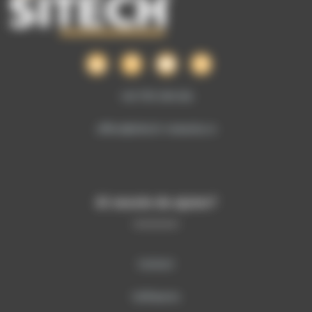
+40 755 106 224
office@sitech-romania.ro
Ai nevoie de ajutor?
Contact
Softwares