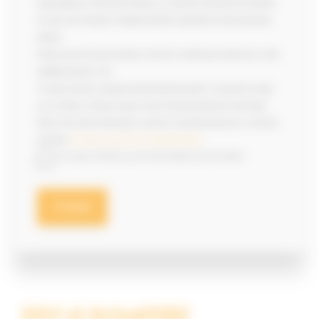
Supraveghere a Prelucrării Datelor cu Caracter Personal din România
în cazul unei încălcări a Reglementărilor aplicabile privind protecția
datelor.
Puteți exercita aceste drepturi scriind la următoarea adresă de e-mail:
dpo@monnoyeur.com.
Cu toate acestea, opoziția dumneavoastră poate, în practică și după
caz, să aibă un impact asupra cererii dumneavoastră de informații.
Pentru mai multe informații cu privire la această prelucrare, vă facem
trimitere
la Politica noastră de confidențialitate
.
Accept Politica privind datele personale
Știri și Actualități