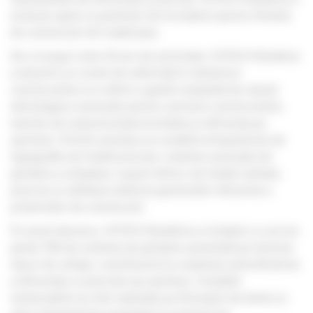
evoluat rapid ca partener de încredere pentru firmele
de construcții din toată țara.
De-a lungul celor 10 ani de activitate, SITECH România
a devenit un nume de referință în domeniul
construcțiilor și a oferit o gamă completă de soluții
tehnologice avansate pentru sectorul construcțiilor,
menite să crească productivitatea și eficiența pe
șantiere. Printre acestea se numără echipamente de
topografie de înaltă precizie, sisteme avansate de
ghidare a utilajelor, suport tehnic de înaltă calitate,
precum și software dedicat gestionării eficiente a
proiectelor de construcții.
În acest deceniu, SITECH România a instalat cu succes
peste 700 de sisteme de ghidare automată pe diverse
tipuri de utilaje, contribuind la creșterea semnificativă
a eficienței și preciziei pe șantiere. Instalări
remarcabile au fost realizate pe finisoare de beton și