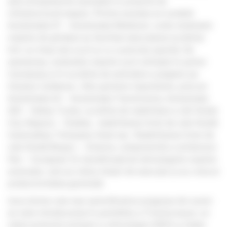
alte echipamente esențiale în proiecte de
infrastructură majore. Printre acestea se numără
Autostrada A7 – Autostrada Moldovei, unde sistemele
noastre de ghidare au facilitat executarea lucrărilor
într-un timp mai scurt și cu o precizie sporită. De
asemenea, sistemele noastre sunt utilizate în portul
Constanța și în lucrările de extindere a plajelor pe
litoralul românesc. Alte șantiere importante, precum
Autostrada A3 – Autostrada Transilvania, Autostrada
A10 – Sebeș-Turda, Lucrările de reabilitare a căii ferate
Cluj-Napoca – Oradea, reabilitarea liniei de cale ferată
Caransebeş-Timişoara-Arad sau Reabilitarea liniei de
cale ferată Braşov – Simeria, componentă a coridorului
Pan – European IV, beneficiază de tehnologiile noastre
avansate, care au redus timpii de execuție și au crescut
productivitatea generală.
Unul dintre cele mai semnificative progrese din acest
an este introducerea în portofoliu a TinySurveyor, un
robot autonom echipat cu tehnologie GNSS și stație