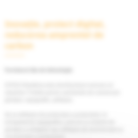
Inovație, proiect digital,
reducerea amprentei de
carbon
Furnizorul tău de tehnologie
SITECH România este distribuitorul exclusiv al
soluțiilor Trimble pentru șantierele de construcții:
ghidare, topografie, software.
De la software de proiectare a proiectelor, la
echipamente topografice, precum și sisteme de
ghidare a utilajelor sau software de monitorizare și
monitorizare a proiectului.