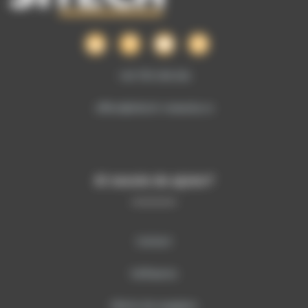
+40 755 106 224
office@sitech-romania.ro
Ai nevoie de ajutor?
Contact
Softwares
Oferte de angajare