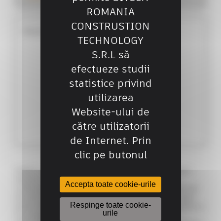
ROMANIA
CONSTRUSTION
Mesaj*
TECHNOLOGY
S.R.L să
efectueze studii
statistice privind
utilizarea
Website-ului de
către utilizatorii
de Internet. Prin
clic pe butonul
Datele cu caracter personal colectate prin intermediul
website-ului www.sitech-romania.ro (denumit în
Accepta toate cookie-urile
continuare „Website-ul") sunt destinate să fie prelucrate
de către SITECH România, operatorul de date, în scopul
Respinge toate cookie-
prelucrării cererii dumneavoastră de informații și pentru a
urile
vă cunoaște mai bine.