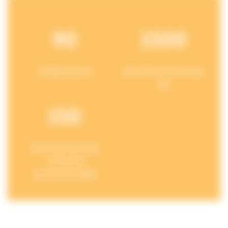
90
1500
Colaboratori
Ore de instruire pe
an
150
Soluții dedicate
creșterii
productivității