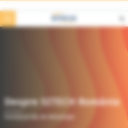
Panoul de gestionare a panourilor cookie
Despre SITECH România
Furnizorul tău de tehnologie