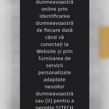
Dl
Dna
dumneavoastră
online prin
identificarea
Nume companie
dumneavoastră
de fiecare dată
Prenume*
când vă
CONTACT
conectați la
Website și prin
Nume*
furnizarea de
servicii
Telefon*
personalizate
adaptate
nevoilor
E-mail*
dumneavoastră
Solicitarea ta se refera la :*
sau (ii) pentru a
permite SITECH