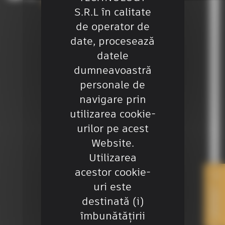
S.R.L în calitate
de operator de
date, procesează
+40 755 106 224
datele
dumneavoastră
office@sitech-romania.ro
personale de
navigare prin
utilizarea cookie-
Ai nevoie de ajutor?
urilor pe acest
Website.
Utilizarea
acestor cookie-
Contact
uri este
CONTACT
Softwares
destinată (i)
îmbunătățirii
Oferte de angajare