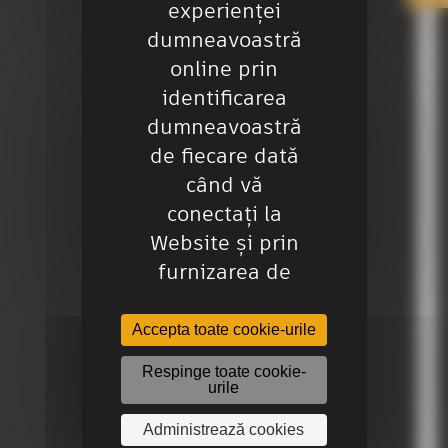
experienței
dumneavoastră
online prin
Mai multe informații despre…
identificarea
dumneavoastră
de fiecare dată
Produse
când vă
conectați la
Instruire
Website și prin
furnizarea de
Servicii
servicii
personalizate
Accepta toate cookie-urile
adaptate
Respinge toate cookie-
Despre noi
nevoilor
urile
dumneavoastră
Administrează cookies
sau (ii) pentru a