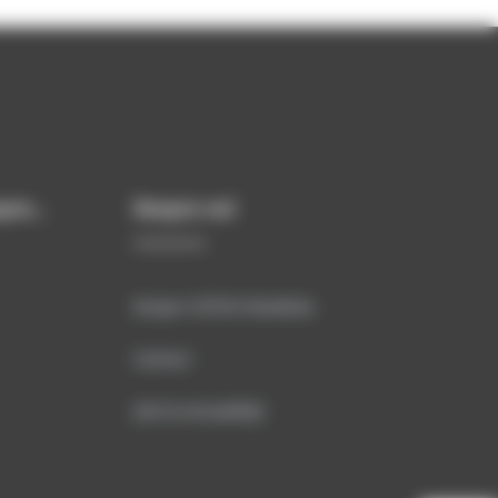
spre…
Despre noi
Despre SITECH România
Contact
Știri & Actualități