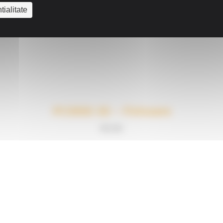
tialitate
PCS900 3D – Finisoare
€
0.00