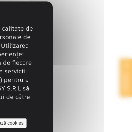
alitate de
rsonale de
 Utilizarea
perienței
 de fiecare
 servicii
CONTACT
) pentru a
 S.R.L să
ui de către
ază cookies