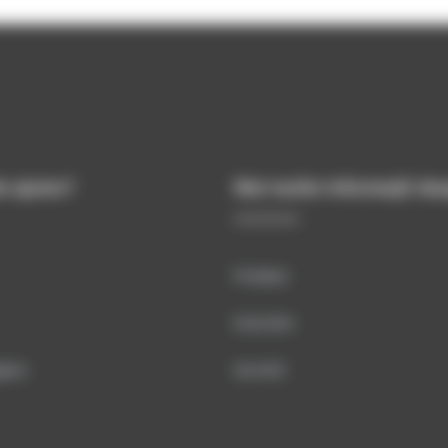
e ajutor?
Mai multe informații de
Produse
Instruire
jare
Servicii