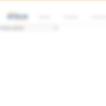
Panoul de gestionare a panourilor cookie
Soluții
Produse
Instruir