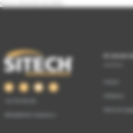
Niciun comentariu de arătat.
Ai nevoie d
Contact
Softwares
+40 755 106 224
Oferte de anga
office@sitech-romania.ro