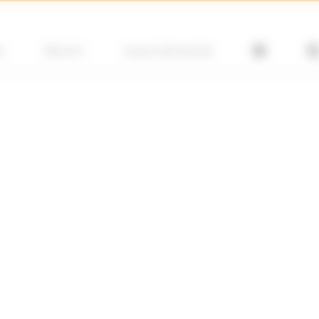
e
Servicii
Locuri de muncă