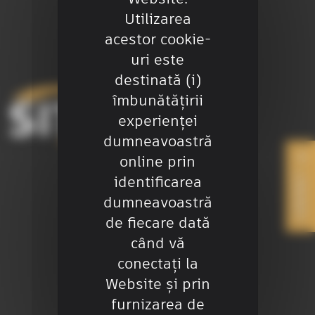
Utilizarea
acestor cookie-
uri este
destinată (i)
îmbunătățirii
experienței
dumneavoastră
online prin
CONTACT
identificarea
dumneavoastră
+40 755 106 224
de fiecare dată
office@sitech-romania.ro
când vă
conectați la
Website și prin
furnizarea de
Ai nevoie de ajutor?