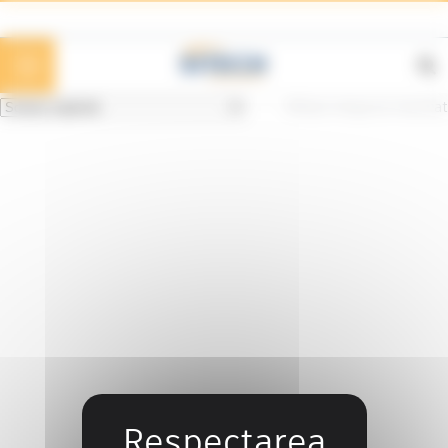
Panoul de gestionare a panourilor cookie
Afișez singurul rezultat