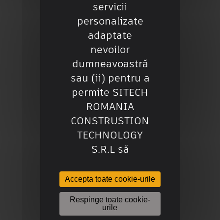
servicii
personalizate
adaptate
Contact
nevoilor
dumneavoastră
Softwares
sau (ii) pentru a
Oferte de angajare
permite SITECH
ROMANIA
CONSTRUSTION
TECHNOLOGY
Mai multe informații despre…
S.R.L să
efectueze studii
statistice privind
Accepta toate cookie-urile
Produse
utilizarea
Respinge toate cookie-
Website-ului de
Instruire
urile