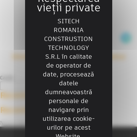
SITECH
ROMANIA
Acest
CONSTRUSTION
produs
TECHNOLOGY
are
S.R.L în calitate
SiteVision – Faceți vizibil invizibilul
mai
de operator de
multe
€
0.00
variații
date, procesează
Caută
Opțiun
datele
Caută
pot
dumneavoastră
Recent Posts
fi
personale de
alese
Recent Comments
navigare prin
în
pagina
utilizarea cookie-
Niciun comentariu de arătat.
produs
urilor pe acest
Website.