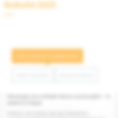
RoBuild 2025
SITECH România la RoBuild 2025
Detalii eveniment
Momente RoBuild
Tehnologia care schimbă viitorul construcțiilor – în
acțiune la Ciugud
RoBuild, unul dintre cele mai importante