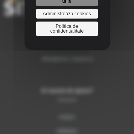
urile
Administrează cookies
Politica de
confidentialitate
+40 755 106 224
office@sitech-romania.ro
Ai nevoie de ajutor?
Contact
Softwares