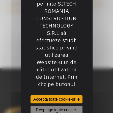
permite SITECH
SITECH România la RoBuild 2025 – Tehnologia care
ROMANIA
transformă șantierele
CONSTRUSTION
TECHNOLOGY
S.R.L să
efectueze studii
statistice privind
utilizarea
Website-ului de
către utilizatorii
de Internet. Prin
clic pe butonul
Accepta toate cookie-urile
Respinge toate cookie-