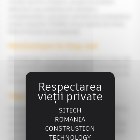
Limitați opririle utilajelor cauzate de posibile
defecțiuni sau probleme de utilizare a
echipamentelor, preluând controlul de la distanță al
tuturor soluțiilor TRIMBLE de pe șantier din birou,
fără a fi nevoie să vă deplasați.
Monitorizare în timp real
WorksManager vă permite să cunoașteți în timp real
poziționarea și starea parcului dvs. de echipamente.
Astfel, puteți urmări eficient utilizarea lor, starea de
funcționare și poziția lor pe șantier.
Siguranță pe șantier
Pilotarea șantierului, a echipamentelor TRIMBLE și
SITECH
schimbul de date se fac la distanță, limitând la
ROMANIA
maximum numărul de persoane care trebuie să fie
CONSTRUSTION
prezente pe șantier, ceea ce vă permite să creșteți
TECHNOLOGY
siguranța pe site.