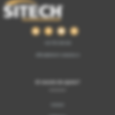
+40 755 106 224
office@sitech-romania.ro
Ai nevoie de ajutor?
Contact