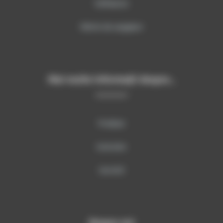
Softwares
Oferte de angajare
Mai multe informații despre…
Produse
Instruire
Servicii
Despre noi