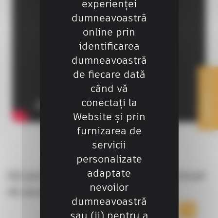
experienței
dumneavoastră
online prin
identificarea
dumneavoastră
de fiecare dată
când vă
CONTACT
conectați la
Website și prin
furnizarea de
servicii
personalizate
adaptate
Ați putea fi, de asemenea, interesat
nevoilor
de aceste soluții
dumneavoastră
sau (ii) pentru a