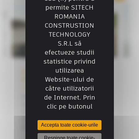
permite SITECH
ROMANIA
CONSTRUSTION
TECHNOLOGY
S.R.L să
efectueze studii
statistice privind
utilizarea
Platformă de ghidare 2D -
TS
Website-ului de
Earthworks Go!
către utilizatorii
Ca
de Internet. Prin
pe
Îmbunătățiți-vă productivitatea
pe
rapid! Cu Earthworks GO!, sistemul
clic pe butonul
în
nostru de ghidare 2D mobil și ușor
de instalat, puteți efectua lucrări
Accepta toate cookie-urile
de...
Respinge toate cookie-