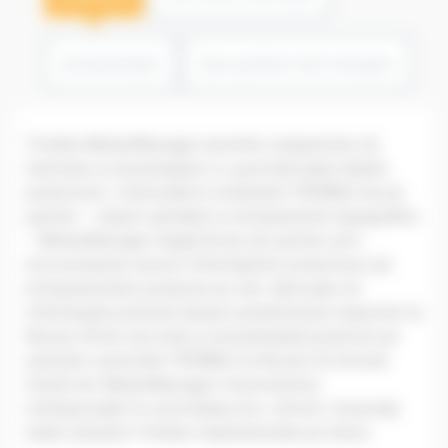
Documentație
Spre șantiere mai ecologice
Trimble WorksManager permite companiilor să
stocheze și să partajeze cu ușurință toate datele
proiectului. Conectată la sistemele TRIMBLE de pe
șantier – mașini ghidate și echipamente topografice
– WorksManager leagă biroul de șantier prin
sincronizarea tuturor informațiilor proiectului pe
echipamentele prezente pe site. Aplicația vă
informează automat despre poziționarea mașinilor la
fiecare 30 de secunde și actualizează proiectul pe
soluțiile conectate TRIMBLE la fiecare 15 minute.
Faceți din WorksManager instrumentul
indispensabil în activitatea dvs. zilnică. Conectați
toate soluțiile Trimble implementate pe teren: