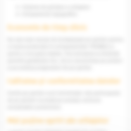
Sisteme de ghidare a utilajelor
Echipamente topografice
Economie de timp zilnic
Nu mai este nevoie să vă deplasați pe șantier pentru
a insera proiectele în echipamentele TRIMBLE și
pentru a recupera datele. Sincronizarea la distanță
permite geodezilor dvs. să se concentreze pe proiect
și pe analiza progreselor de pe șantier.
Calitatea și conformitatea datelor
Erorile pe șantier sunt minimizate: toți participanții
de pe șantier lucrează pe aceeași versiune
actualizată a proiectului.
Mai puține opriri ale utilajelor