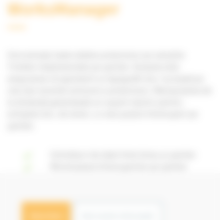
WorksManager
Sincronizați toate datele proiectului pe soluțiile
Trimble implementate pe șantier. Aceasta este
asigurarea că operatorii și topografii dvs. lucrează pe
cea mai recentă versiune a proiectului. Manipularea de
la distanță garantează un suport reactiv pentru
echipele dvs. de teren, cu mai puține întreruperi pe
șantier.
Schimburi de date între birou și șantier
Minimizarea întreruperilor pe șantier
Descriere
Mai multe informații