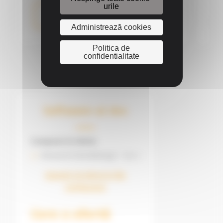
urile
Mai multe informații
Administrează cookies
Politica de
confidentialitate
Software-ul dvs
Compune-ți oferta
Abonament WorksManager - 1 an
x
Ajustați-vă oferta în fila
configurator
Cere o ofertă