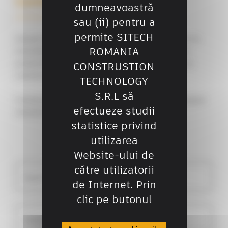
Contactează-ne
dumneavoastră
sau (ii) pentru a
permite SITECH
Soluții și servicii software pentru a vă sprijini în
ROMANIA
tranziția digitală a întregului ciclu de viață al
proiectelor dumneavoastră, de la proiectare la
CONSTRUSTION
construcție și întreținere.
TECHNOLOGY
S.R.L să
Contactați-ne pentru mai multe informații despre
efectueze studii
soluțiile și serviciile noastre.
statistice privind
utilizarea
Website-ului de
către utilizatorii
Nume*
Prenume*
de Internet. Prin
clic pe butonul
Nume companie
E-mail*