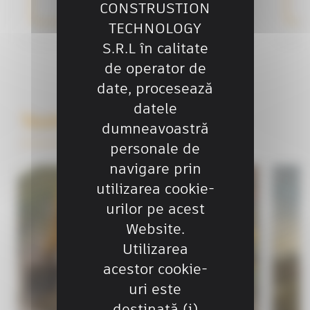
fără 
Mai multe informații
CONSTRUSTION
prezentate în taburile de mai jos. Toate
componentele sau echipamentele
TECHNOLOGY
second-hand au fost verificate de
S.R.L în calitate
echipa noastră de tehnicieni certificați.
de operator de
date, procesează
datele
Testimoniale
dumneavoastră
personale de
navigare prin
utilizarea cookie-
urilor pe acest
Website.
Utilizarea
acestor cookie-
uri este
destinată (i)