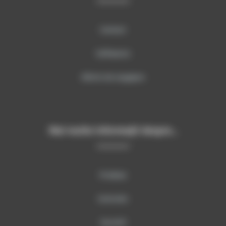
Contact
Softwares
Oferte de angajare
Mai multe informații despre…
Produse
Instruire
Servicii