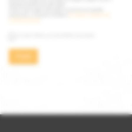
dumneavoastră de informații.
Pentru mai multe informații cu privire la această
prelucrare, vă facem trimitere
la Politica noastră de
confidențialitate
.
Accept Politica privind datele personale