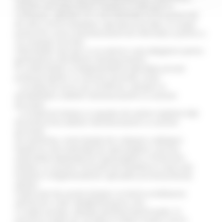
website-ului www.sitech-romania.ro (denumit în
continuare „Website-ul") sunt destinate să fie prelucrate
de către SITECH România, operatorul de date, în scopul
prelucrării cererii dumneavoastră de informații și pentru a
vă cunoaște mai bine.
Informațiile marcate cu un asterisc sunt obligatorii pentru
gestionarea solicitărilor dumneavoastră.
În conformitate cu Reglementările aplicabile privind
protecția datelor cu caracter personal, aveți:
- un drept de acces (și) rectificare, ștergere și
portabilitate a datelor dumneavoastră cu caracter
personal;
- un drept de limitare și opoziție din motive legitime față
de prelucrarea datelor dumneavoastră cu caracter
personal;
De asemenea, aveți dreptul de a depune o plângere
împotriva unei autorități de supraveghere, precum
Autoritatea Națională de Supraveghere a Prelucrării
Datelor cu Caracter Personal din România în cazul unei
încălcări a Reglementărilor aplicabile privind protecția
datelor.
Puteți exercita aceste drepturi scriind la următoarea
adresă de e-mail: dpo@monnoyeur.com.
Cu toate acestea, opoziția dumneavoastră poate, în
practică și după caz, să aibă un impact asupra cererii