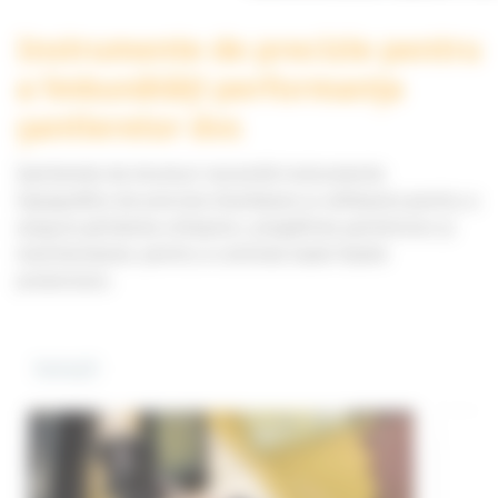
Instrumente de precizie pentru
a îmbunătăți performanța
șantierelor dvs
Șantierele de drumuri necesită instrumente
topografice de precizie (hardware și software) pentru a
asigura ghidarea utilajului, pregătirea șantierului și
monitorizarea: pentru a controla toate fazele
proiectului.
Soluții