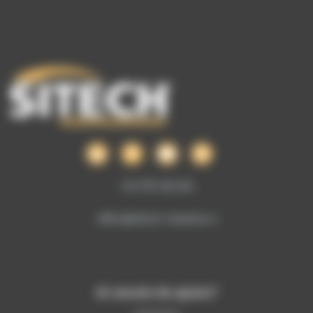
+40 755 106 224
office@sitech-romania.ro
Ai nevoie de ajutor?