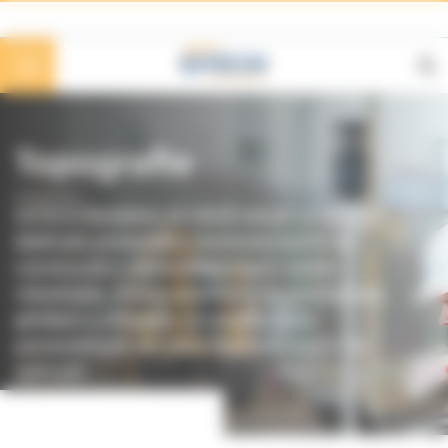
Panoul de gestionare a panourilor cookie
Topografie
SITECH România vă oferă soluții și servicii
dedicate proiectelor dumneavoastră de
construcție a drumurilor: stații totale
robotizate, dronă autonomă de premarcare,
ghidare a utilajelor și monitorizare
personalizată de către inginerii noștri de
aplicații