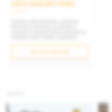
pentru Sistemele Trimble
Instruire dedicată pentru utilizarea
eficientă a sistemelor de ghidare a
utilajelor, echipamentelor topografice și
software-urilor Trimble, asigurând
succesul proiectelor dvs. de construcții
Mai multe informații
Servicii