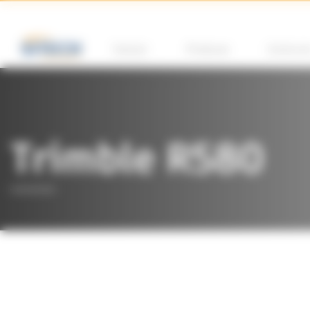
Panoul de gestionare a panourilor cookie
Soluții
Produse
Instruir
Trimble R580