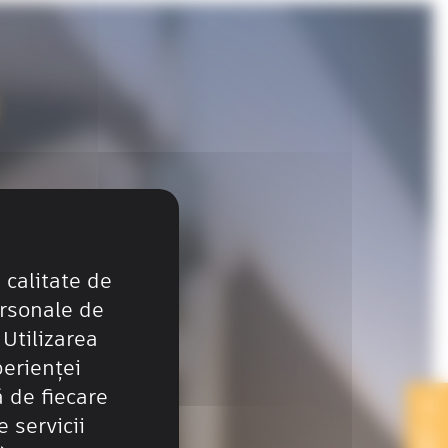
t.
alitate de
rsonale de
 Utilizarea
perienței
 de fiecare
 servicii