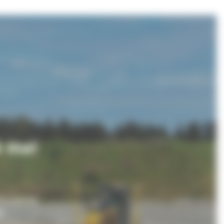
ă mai
 la pachet
ă.