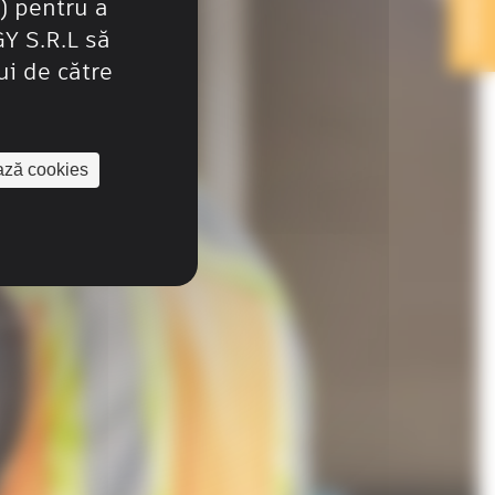
CONTACT
) pentru a
 S.R.L să
ui de către
ază cookies
onform
produse și