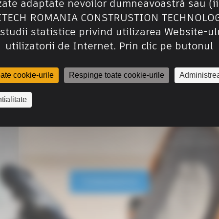
zate adaptate nevoilor dumneavoastră sau (ii
SITECH ROMANIA CONSTRUSTION TECHNOLOGY
studii statistice privind utilizarea Website-ul
utilizatorii de Internet. Prin clic pe butonul
ate cookie-urile
Respinge toate cookie-urile
Administre
tialitate
e acord ca [PARTNER DISPLAY NAME] să poată prelucra datele mele personale c
ării acestora în [Politica de Confidențialitate], inclusiv comunicarea cu mine despre 
ii disponibile de [PARTNER DISPLAY NAME] sau partenerii săi.
Contactează-ne