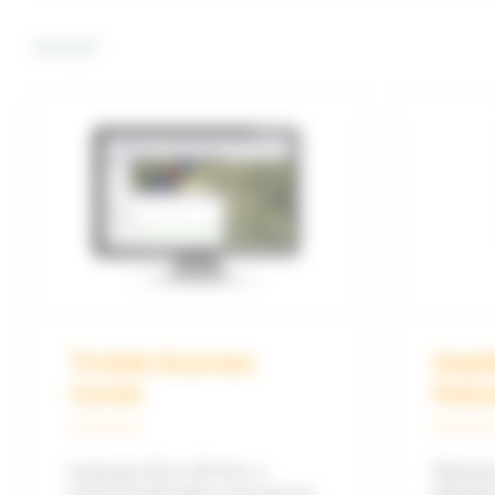
Soluții
Trimble Business
Stații
Center
Robot
SPS7
Evaluare 2D și 3D într-o
Păstraț