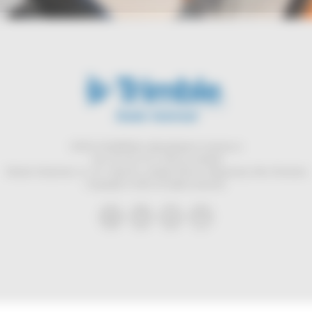
SITECH ROMÂNIA
|
office@sitech-romania.ro
+40 724 222 472
|
Visit our website
Strada Ciobanului, nr. 127, Hala E2, complex Recon, Mogoșoaia, Ilfov, Romania
Copyright ©
2026
. All rights reserved.