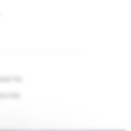
antier? Poți
ă GNSS R780