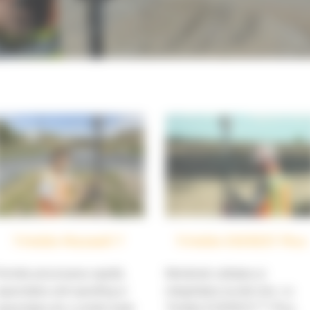
Trimble Maxwell 7
Trimble EVEREST Plus
ermite procesarea rapidă,
Mențineți calitatea și
apacitatea anti-spoofing și
integritatea lucrării dvs. cu
apacitatea de a urmări toate
Trimble EVEREST™ Plus,