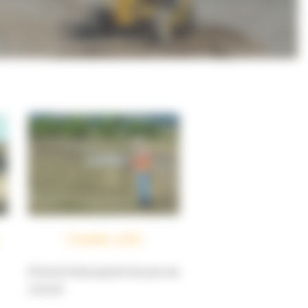
Trimble xFill
Elimină întreruperile fluxului de
corecții