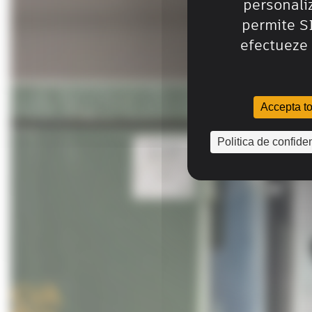
personali
permite 
efectueze 
Accepta to
Politica de confiden
*
Required
Sunt d
furniz
servic