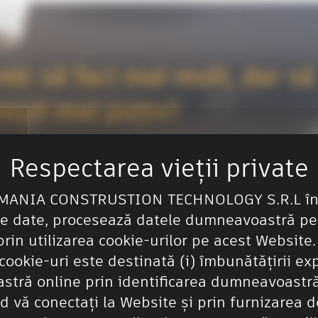
nic să faci mai mult, dar să
tești mai puțin?
ază acest formular și te vom contacta pentru o ofertă sau un tes
MANIA CONSTRUSTION TECHNOLOGY S.R.L în c
de date, procesează datele dumneavoastră pe
rin utilizarea cookie-urilor pe acest Website.
cookie-uri este destinată (i) îmbunătățirii ex
tră online prin identificarea dumneavoastră
d vă conectați la Website și prin furnizarea de