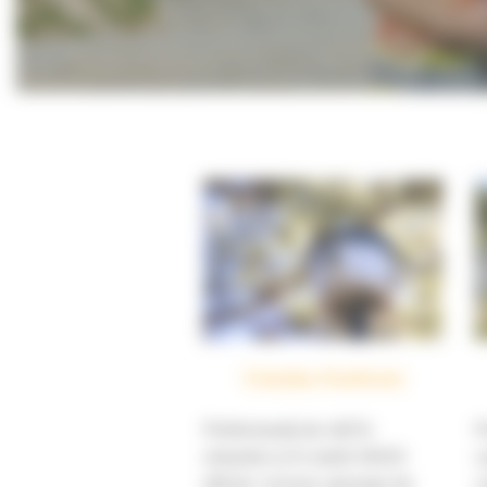
Trimble ProPoint
P
Performanță de vârf în
c
industrie și în medii GNSS
c
dificile, inclusiv aproape de