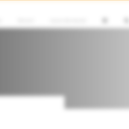
e
Servicii
Locuri de muncă