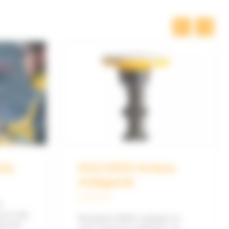
ity
DA2 GNSS Antena
inteligentă
r
ucru ale
Receptor GNSS compact și
ție de