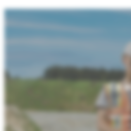
Cu a
Noua Ante
c