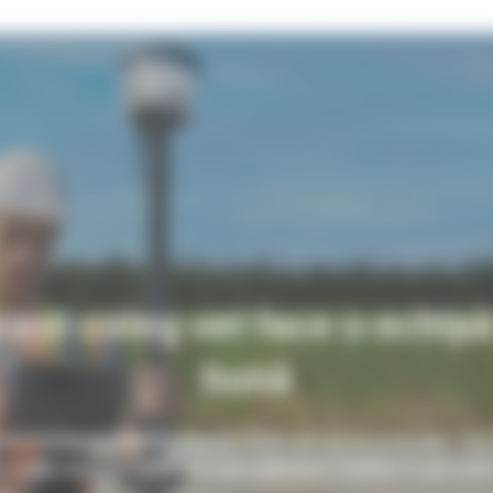
cest coleg vei face o echip
bună
nă Inteligentă GNSS Trimble R580 are tot ce ai nevoie. Vine
u toate caracteristicile pe care utilizatorii Trimble le apreciaz