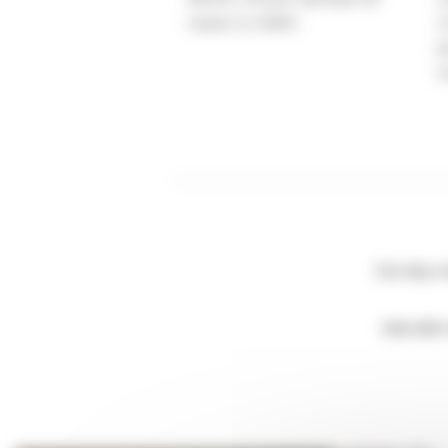
c
copaci și clădiri.
p
m
Ești deja c
Aplicațiil