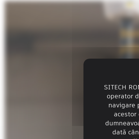
Dor
plă
Complete
SITECH RO
operator 
navigare p
acestor 
dumneavoas
dată cân