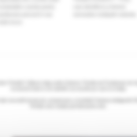
onstelațiile curente pentru
care identifică și elimină
oziționare precisă în mai
semnalele multipath nedorite.
ulte locuri.
lient Trimble? Utilizezi deja unele Sisteme Trimble de Poziționare de Ș
economisi bani și să valorifici accesorile pe care le ai deja.
e tale necesită funcția de compensare a înclinării? Antena inteligent
Trimble este soluția porivită pentru tine.