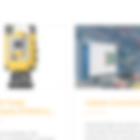
le Totale
Jobsite Connectiv
izate SPS620 și
20
Conectivitate pe șantie
Conectați fluxurile de l
i acuratețea, dar
proiectului de construc